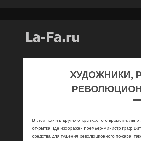
ХУДОЖНИКИ, 
РЕВОЛЮЦИОН
В этой, как и в других открытках того времени, явн
открытка, где изображен премьер-министр граф Ви
средства для тушения революционного пожара; тако