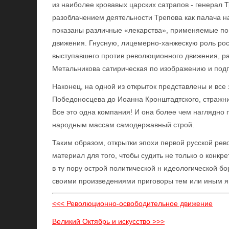
из наиболее кровавых царских сатрапов - генерал Т
разоблачением деятельности Трепова как палача на
показаны различные «лекарства», применяемые п
движения. Гнусную, лицемерно-ханжескую роль росс
выступавшего против революционного движения, ра
Метальникова сатирическая по изображению и подп
Наконец, на одной из открыток представлены и все
Победоносцева до Иоанна Кронштадтского, стражни
Все это одна компания! И она более чем наглядно 
народным массам самодержавный строй.
Таким образом, открытки эпохи первой русской рев
материал для того, чтобы судить не только о конкр
в ту пору острой политической н идеологической бо
своими произведениями приговоры тем или иным я
<<< Революционно-освободительное движение
Великий Октябрь и искусство >>>