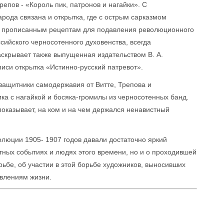
репов - «Король пик, патронов и нагайки». С
рода связана и открытка, где с острым сарказмом
о прописанным рецептам для подавления революционного
ийского черносотенного духовенства, всегда
скрывает также выпущенная издательством В. А.
иси открытка «Истинно-русский патревот».
 защитники самодержавия от Витте, Трепова и
ка с нагайкой и босяка-громилы из черносотенных банд.
показывает, на ком и на чем держался ненавистный
олюции 1905- 1907 годов давали достаточно яркий
етных событиях и людях этого времени, но и о проходившей
рьбе, об участии в этой борьбе художников, выносивших
влениям жизни.