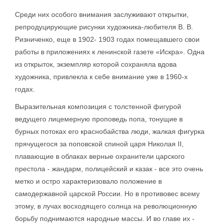
Среди них особого внимания заслуживают открытки,
репродуцирующие рисунки художника-любителя В. В.
Ризниченко, еще в 1902- 1903 годах помещавшего свои
работы в приложениях к ленинской газете «Искра». Одна
из открыток, экземпляр которой сохраняла вдова
художника, привлекла к себе внимание уже в 1960-х
годах.
Выразительная композиция с толстенной фигурой
ведущего лицемерную проповедь попа, тонущие в
бурных потоках его краснобайства люди, жалкая фигурка
прячущегося за поповской спиной царя Николая II,
плавающие в облаках верные охранители царского
престола - жандарм, полицейский и казак - все это очень
метко и остро характеризовало положение в
самодержавной царской России. Но в противовес всему
этому, в лучах восходящего солнца на революционную
борьбу поднимаются народные массы. И во главе их -