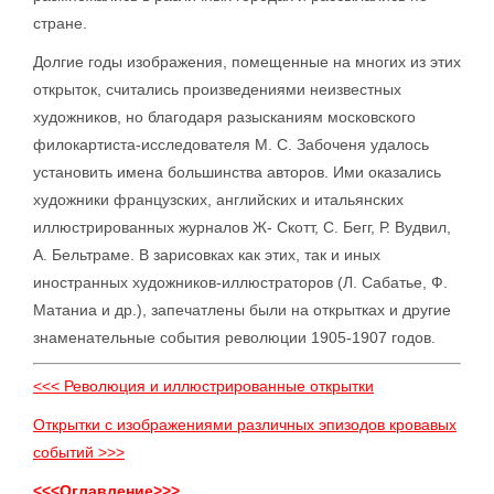
стране.
Долгие годы изображения, помещенные на многих из этих
открыток, считались произведениями неизвестных
художников, но благодаря разысканиям московского
филокартиста-исследователя М. С. Забоченя удалось
установить имена большинства авторов. Ими оказались
художники французских, английских и итальянских
иллюстрированных журналов Ж- Скотт, С. Бегг, Р. Вудвил,
А. Бельтраме. В зарисовках как этих, так и иных
иностранных художников-иллюстраторов (Л. Сабатье, Ф.
Матаниа и др.), запечатлены были на открытках и другие
знаменательные события революции 1905-1907 годов.
<<< Революция и иллюстрированные открытки
Открытки с изображениями различных эпизодов кровавых
событий >>>
<<<Оглавление>>>