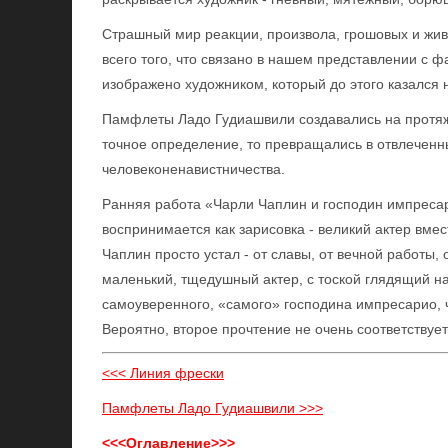
Страшный мир реакции, произвола, грошовых и живо
всего того, что связано в нашем представлении с
изображено художником, который до этого казался
Памфлеты Ладо Гудиашвили создавались на протяже
точное определение, то превращались в отвлечен
человеконенавистничества.
Ранняя работа «Чарли Чаплин и господин импреса
воспринимается как зарисовка - великий актер вмес
Чаплин просто устал - от славы, от вечной работы, 
маленький, тщедушный актер, с тоской глядящий на ч
самоуверенного, «самого» господина импресарио, ч
Вероятно, второе прочтение не очень соответствует
<<< Линия фрески
Памфлеты Ладо Гудиашвили >>>
<<<Оглавление>>>