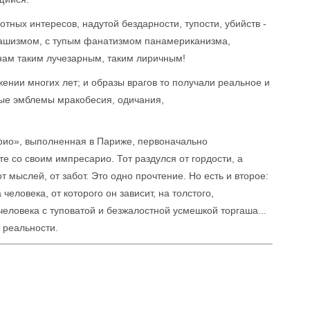
тных интересов, надутой бездарности, тупости, убийств -
 фашизмом, с тупым фанатизмом панамериканизма,
 нам таким лучезарным, таким лиричным!
нии многих лет; и образы врагов то получали реальное и
ные эмблемы мракобесия, одичания,
рио», выполненная в Париже, первоначально
те со своим импресарио. Тот раздулся от гордости, а
от мыслей, от забот. Это одно прочтение. Но есть и второе:
еловека, от которого он зависит, на толстого,
еловека с туповатой и безжалостной усмешкой торгаша...
 реальности.