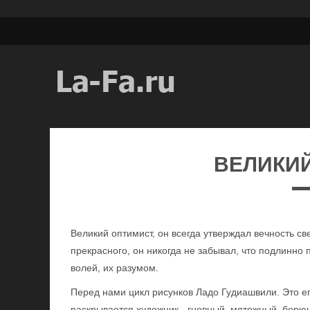
ВЕЛИКИ
Великий оптимист, он всегда утверждал вечность св
прекрасного, он никогда не забывал, что подлинно п
волей, их разумом.
Перед нами цикл рисунков Ладо Гудиашвили. Это е
раскрывается художник - гневный, мятежный, борю