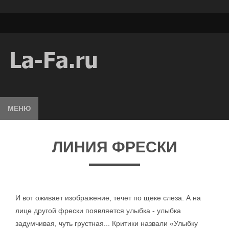
МЕНЮ
ЛИНИЯ ФРЕСКИ
И вот оживает изображение, течет по щеке слеза. А на
лице другой фрески появляется улыбка - улыбка
задумчивая, чуть грустная... Критики назвали «Улыбку