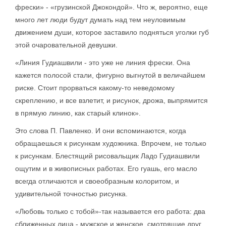
фрески» - «грузинской Джокондой». Что ж, вероятно, еще
много лет люди будут думать над тем неуловимым
движением души, которое заставило подняться уголки губ
этой очаровательной девушки.
«Линия Гудиашвили - это уже не линия фрески. Она
кажется полосой стали, фигурно выгнутой в величайшем
риске. Стоит прорваться какому-то неведомому
скреплению, и все взлетит, и рисунок, дрожа, выпрямится
в прямую линию, как старый клинок».
Это слова П. Павленко. И они вспоминаются, когда
обращаешься к рисункам художника. Впрочем, не только
к рисункам. Блестящий рисовальщик Ладо Гудиашвили
ощутим и в живописных работах. Его гуашь, его масло
всегда отличаются и своеобразным колоритом, и
удивительной точностью рисунка.
«Любовь только с тобой»-так называется его работа: два
сближенных лица - мужское и женское, смотрящие друг