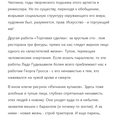
Чаплина, годы творческого подъема этого артиста и
режиссера. Но по существу, переходя к обобщению,
вскрывая социальную структуру окружающего его мира,
художник был, разумеется, прав. Искусство - и торгующий
им!
Другая работа-«Торговая сделка»: за круглым сто-. лом
ресторана три фигуры, прямо на нас глядит жирное лицо
одного из «властителей жизни». Тупое, теряющее
человеческие очертания. Если искать параллели, то эти
работы Ладо Гудиашвили более всего приближают нас к
работам Георга Гросса - с его ненавистью к тем, кто
наживался на чужой крови и смерти.
В ином ключе рисунок «Изгнание кулаков». Здесь тоже
алобные и тупые лица, глубоко спрятанная ненависть
этих людей к новому. Они уходят куда-то в небытие,
захватив мешок с барахлом (и почему-то зонтик). А за
ними - новая жизнь - строй тракторов. И еще парень,