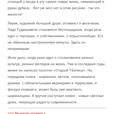
стоящий у входа в эту самую новую жизнь, сжимающий в
руках дубину... Вот уж чего нет в этом рисунке - так это
жалости!
Лирик, художник большой души, оптимист и весельчак,
Ладо Гудиашвили становится беспощадным, когда речь
идет о торгашах, о собственниках, о корыстолюбцах. Его
не обманешь настроениями минуты. Здесь он
непримирим.
Иное дело, когда речь идет о столкновении разных
культур, разных взглядов на жизнь. Уже в последние годы
жизни он написал полотно «Старый Тбилиси». На
переднем плане - шарманка, ветхие, покосившиеся
домики, с обязательными верандами и террасами, и
фигура упавшего, может быть уже мертвого,
шарманщика. А кругом наступает новое - новые светлые
дома, ликующая радость современности...
<<< Великий оптимист