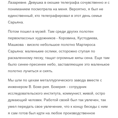
Лазаревне. Девушка в окошке телеграфа сочувственно и с
пониманием посмотрела на меня. Вероятно, я был не
единственный, кто телеграфировал в этот день семье
Сарьяна.
Потом пошел в музей. Там среди других полотен
первоклассных художников - Коровина, Кустодиева,
Машкова - висело небольшое полотно Мартироса
Сарьяна: маленькие ослики, осторожно ступая по
раскаленному песку, тащат огромные кипы сена. Еще там
было синее-пресинее небо, заставляющее это маленькое
полотно лучиться и сиять.
Мы шли по цехам металлургического завода вместе с
инженером В. Боке-рия. Бокерия - сотрудник
исследовательского института, коммунист, живой, остро
думающий человек. Работой своей был так увлечен, так
умел передать свое увлечение, что к концу беседы с ним
я сам готов был идти на любое производственное