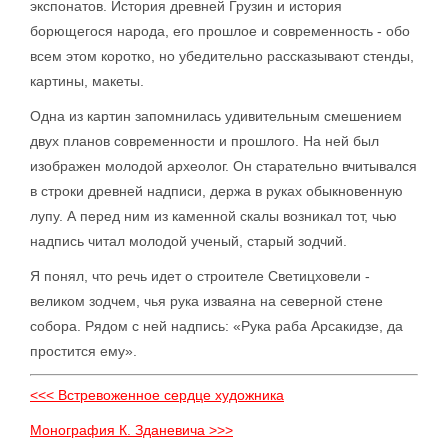
экспонатов. История древней Грузин и история
борющегося народа, его прошлое и современность - обо
всем этом коротко, но убедительно рассказывают стенды,
картины, макеты.
Одна из картин запомнилась удивительным смешением
двух планов современности и прошлого. На ней был
изображен молодой археолог. Он старательно вчитывался
в строки древней надписи, держа в руках обыкновенную
лупу. А перед ним из каменной скалы возникал тот, чью
надпись читал молодой ученый, старый зодчий.
Я понял, что речь идет о строителе Светицховели -
великом зодчем, чья рука изваяна на северной стене
собора. Рядом с ней надпись: «Рука раба Арсакидзе, да
простится ему».
<<< Встревоженное сердце художника
Монография К. Зданевича >>>