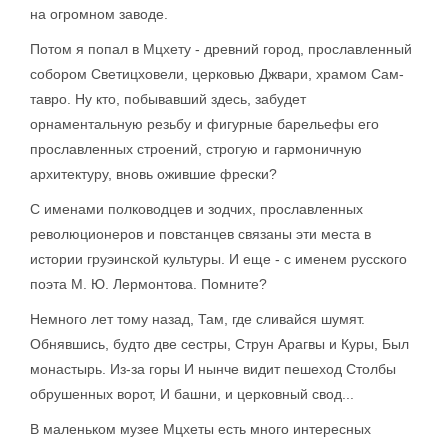
на огромном заводе.
Потом я попал в Мцхету - древний город, прославленный
собором Светицховели, церковью Джвари, храмом Сам-
тавро. Ну кто, побывавший здесь, забудет
орнаментальную резьбу и фигурные барельефы его
прославленных строений, строгую и гармоничную
архитектуру, вновь ожившие фрески?
С именами полководцев и зодчих, прославленных
революционеров и повстанцев связаны эти места в
истории груэинской культуры. И еще - с именем русского
поэта М. Ю. Лермонтова. Помните?
Немного лет тому назад, Там, где сливайся шумят.
Обнявшись, будто две сестры, Струн Арагвы и Куры, Был
монастырь. Из-за горы И нынче видит пешеход Столбы
обрушенных ворот, И башни, и церковный свод...
В маленьком музее Мцхеты есть много интересных