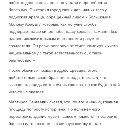
работал день и ночь, не зная устали и пренебрегая
болезнью. Он строил город своих давнишних грез у
подножия Арагаца, обращенный лицом к Большому и
Малому Арарату, которые, как могучие столбы,
подпирают наше синее небо, нашу кровлю. Таманян был
одарен исключительным инстинктом и разумом
созидателя. Он резко повернул от стиля «ампир» к чисто
национальному с такой естественностью, с такой
опытностью!»
После обычных похвал в адрес Еревана, этого
действительно своеобразного города, я сказал, что
главная площадь хотя и очень красива, но как будто в ней
чего-то не хватает.
Мартирос Сергеевич сказал, что, по его мнению, главная
площадь попросту испорчена. Но если немного
перестроить здание музея - совсем немного! - построить
башню (тут он взял мою записную книжку и стал