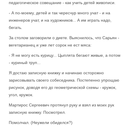
педагогическое совещание - как учить детей живописи.
- А по-моему, детей и так чересчур много учат - и на
инженеров учат, и на художников... А им играть надо,
бегать.
За столом заговорили о диете. Выяснилось, что Сарьян -
вегетарианец и уже лет сорок не ест мяса:
- Я не могу есть курицу... Цыплята бегают живые, а потом
- куриный труп...
Я достаю записную книжку и начинаю осторожно
зарисовывать своего собеседника. Постепенно упрощаю
рисунок, доводя его до геометрической схемы - кружок,
угол, кружок.
Мартирос Сергеевич протянул руку и взял из моих рук
записную книжку. Посмотрел.
Помолчал. (Неужели обиделся?)