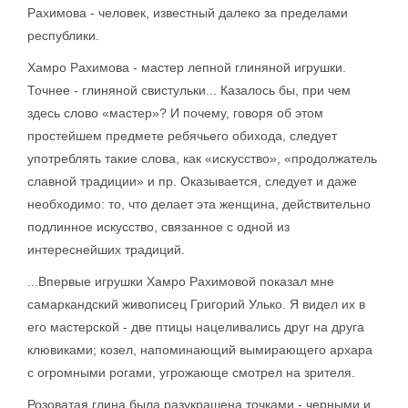
Рахимова - человек, известный далеко за пределами
республики.
Хамро Рахимова - мастер лепной глиняной игрушки.
Точнее - глиняной свистульки... Казалось бы, при чем
здесь слово «мастер»? И почему, говоря об этом
простейшем предмете ребячьего обихода, следует
употреблять такие слова, как «искусство», «продолжатель
славной традиции» и пр. Оказывается, следует и даже
необходимо: то, что делает эта женщина, действительно
подлинное искусство, связанное с одной из
интереснейших традиций.
...Впервые игрушки Хамро Рахимовой показал мне
самаркандский живописец Григорий Улько. Я видел их в
его мастерской - две птицы нацеливались друг на друга
клювиками; козел, напоминающий вымирающего архара
с огромными рогами, угрожающе смотрел на зрителя.
Розоватая глина была разукрашена точками - черными и