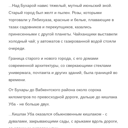
...Над Бухарой навис тяжелый, мутный июньский зной.
Старый город был желт и пылен. Розы, которыми
торговали у Лябихуаза, красные и белые, плавающие в
тазах садовников и перекупщиков, казались
принесенными с другой планеты. Чайханщики выставили
холодный чай; у автоматов с газированной водой стояли
очереди.
Граница старого и нового города, с его домами
современной архитектуры, со сверкающими стеклами
универмага, почтамта и других зданий, была границей во
времени.
От Бухары до Вабкентского района около сорока
километров по превосходной дороге, дальше до кишлака
Уба - не больше двух.
...Кишлак Уба оказался обыкновенным кишлаком - с
дувалами, закрывающими сады, с арыками вдоль дороги,