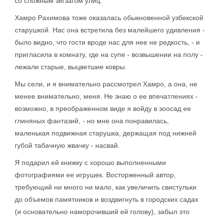
со сложным зигзагом улиц.
Хамро Рахимова тоже оказалась обыкновенной узбекской
старушкой. Нас она встретила без малейшего удивления -
было видно, что гости вроде нас для нее не редкость, - и
пригласила в комнату, где на супе - возвышении на полу -
лежали старые, выцветшие ковры.
Мы сели, и я внимательно рассмотрел Хамро, а она, не
менее внимательно, меня. Не знаю о ее впечатлениях -
возможно, в преображенном виде я войду в зоосад ее
глиняных фантазий, - но мне она понравилась,
маленькая подвижная старушка, держащая под нижней
губой табачную жвачку - насвай.
Я подарил ей книжку с хорошо выполненными
фотографиями ее игрушек. Восторженный автор,
требующий ни много ни мало, как увеличить свистульки
до объемов памятников и воздвигнуть в городских садах
(и основательно наморочивший ей голову), забыл это