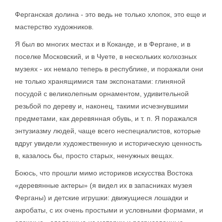
Ферганская долина - это ведь не только хлопок, это еще и
мастерство художников.
Я был во многих местах и в Коканде, и в Фергане, и в
поселке Московский, и в Чуете, в нескольких колхозных
музеях - их немало теперь в республике, и поражали они
не только хранящимися там экспонатами: глиняной
посудой с великолепным орнаментом, удивительной
резьбой по дереву и, наконец, такими исчезнувшими
предметами, как деревянная обувь, и т. п. Я поражался
энтузиазму людей, чаще всего неспециалистов, которые
вдруг увидели художественную и историческую ценность
в, казалось бы, просто старых, ненужных вещах.
Боюсь, что прошли мимо историков искусства Востока
«деревянные актеры» (я видел их в запасниках музея
Ферганы) и детские игрушки: движущиеся лошадки и
акробаты, с их очень простыми и условными формами, и