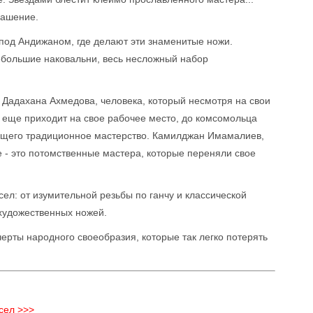
рашение.
 под Андижаном, где делают эти знаменитые ножи.
ебольшие наковальни, весь несложный набор
а Дадахана Ахмедова, человека, который несмотря на свои
 - еще приходит на свое рабочее место, до комсомольца
ющего традиционное мастерство. Камилджан Имамалиев,
 - это потомственные мастера, которые переняли свое
ел: от изумительной резьбы по ганчу и классической
 художественных ножей.
черты народного своеобразия, которые так легко потерять
сел >>>