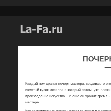
ПОЧЕР
Каждый нож хранит почерк мастера, создавшего его,
измятый кусок металла и который потом, уже вложив
произведение искусства... И еще он хранит время 
мастера.
Как разноцветные монеты сияют камешки в рукоятке