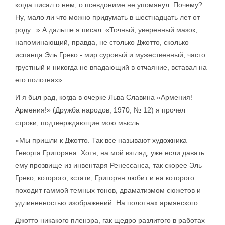
когда писал о нем, о псевдониме не упомянул. Почему?
Ну, мало ли что можно придумать в шестнадцать лет от
роду...» А дальше я писал: «Точный, уверенный мазок,
напоминающий, правда, не столько Джотто, сколько
испанца Эль Греко - мир суровый и мужественный, часто
грустный и никогда не впадающий в отчаяние, вставал на
его полотнах».
И я был рад, когда в очерке Льва Славина «Армения!
Армения!» (Дружба народов, 1970, № 12) я прочел
строки, подтверждающие мою мысль:
«Мы пришли к Джотто. Так все называют художника
Геворга Григоряна. Хотя, на мой взгляд, уже если давать
ему прозвище из инвентаря Ренессанса, так скорее Эль
Греко, которого, кстати, Григорян любит и на которого
походит гаммой темных тонов, драматизмом сюжетов и
удлиненностью изображений. На полотнах армянского
Джотто никакого пленэра, гак щедро разлитого в работах