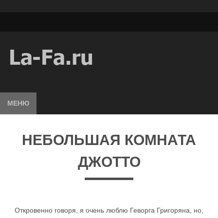
МЕНЮ
НЕБОЛЬШАЯ КОМНАТА
ДЖОТТО
Откровенно говоря, я очень люблю Геворга Григоряна, но,