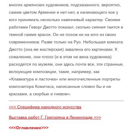
многих армянских художников, подсказанного, вероятно,
самим цветом Армении и нет-нет, а начинающего кое у
кого принимать несколько навязчивый характер. Своими
работами Геворг Джотто показал, сколько сияния таится в
темной гамме красок. Он не похож ни на кого из своих
современников. Разве только на Руо. Небольшая комната
Джотто (она же мастерская) завалена его картинами. К
сожалению, они плохо (и в этом не вина художника)
расходятся по музеям, они здесь почти все, эти странные,
волнующие композиции, такие, например, как
«Клавиатура и ласточка» или многочисленные портреты
композитора Комитаса, написанные словно бы и не
красками, а скорбью и гневом».
<<< Специфика народного искусства
Выставка работ Г. Григоряна в Ленинграде >>>
<<<Оглавление>>>