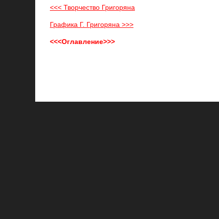
<<< Творчество Григоряна
Графика Г. Григоряна >>>
<<<Оглавление>>>