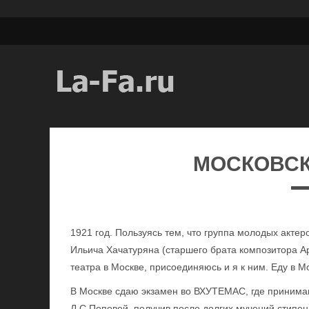
МОСКОВС
1921 год. Пользуясь тем, что группа молодых актер
Ильича Хачатуряна (старшего брата композитора А
театра в Москве, присоединяюсь и я к ним. Еду в Мо
В Москве сдаю экзамен во ВХУТЕМАС, где принимаю
Л.С.Поповой, получив после долгих мучений стипе