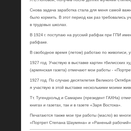
Снова задача заработка стала для меня самой важ
было кормить. В этот период как раз требовались уч
в трудовых школах.
В 1924 г. поступаю на русский рабфак при ГПИ име
рабфаке.
В свободное время (летом) работаю по живописи, уч
1927 год. Участвую в выставке картин тбилисских х
(армянская газета) отмечают мои работы - «Портр
1927 год. По случаю десятилетия Великого Октября
я участвую в этой выставке несколькими моими жи
Тт. Тугендхольд и Самарин (президент ГАХНа) отме
книгах и газетах, так и в газете «Заря Востока».
Печатаются также мои три работы (масло) во многи
«Портрет Степана Шаумяна» и «Раненый рабочий»