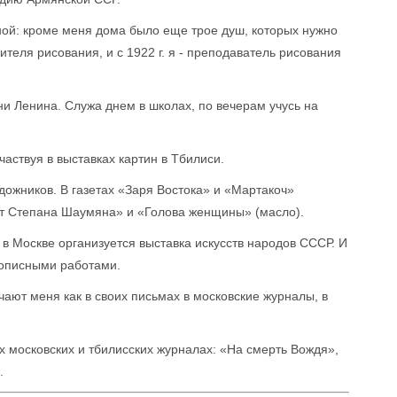
ной: кроме меня дома было еще трое душ, которых нужно
ителя рисования, и с 1922 г. я - преподаватель рисования
ни Ленина. Служа днем в школах, по вечерам учусь на
аствуя в выставках картин в Тбилиси.
удожников. В газетах «Заря Востока» и «Мартакоч»
ет Степана Шаумяна» и «Голова женщины» (масло).
 в Москве организуется выставка искусств народов СССР. И
вописными работами.
чают меня как в своих письмах в московские журналы, в
х московских и тбилисских журналах: «На смерть Вождя»,
.