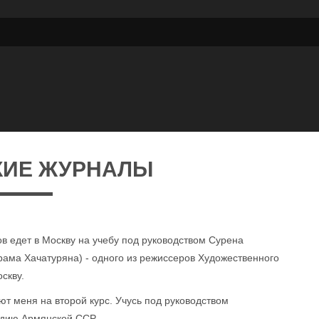
КИЕ ЖУРНАЛЫ
ов едет в Москву на учебу под руководством Сурена
рама Хачатуряна) - одного из режиссеров Художественного
скву.
т меня на второй курс. Учусь под руководством
ндию Армянской ССР.