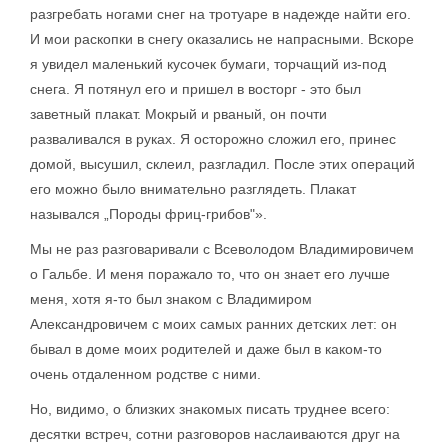
разгребать ногами снег на тротуаре в надежде найти его.
И мои раскопки в снегу оказались не напрасными. Вскоре
я увидел маленький кусочек бумаги, торчащий из-под
снега. Я потянул его и пришел в восторг - это был
заветный плакат. Мокрый и рваный, он почти
разваливался в руках. Я осторожно сложил его, принес
домой, высушил, склеил, разгладил. После этих операций
его можно было внимательно разглядеть. Плакат
назывался „Породы фриц-грибов"».
Мы не раз разговаривали с Всеволодом Владимировичем
о Гальбе. И меня поражало то, что он знает его лучше
меня, хотя я-то был знаком с Владимиром
Александровичем с моих самых ранних детских лет: он
бывал в доме моих родителей и даже был в каком-то
очень отдаленном родстве с ними.
Но, видимо, о близких знакомых писать труднее всего:
десятки встреч, сотни разговоров наслаиваются друг на