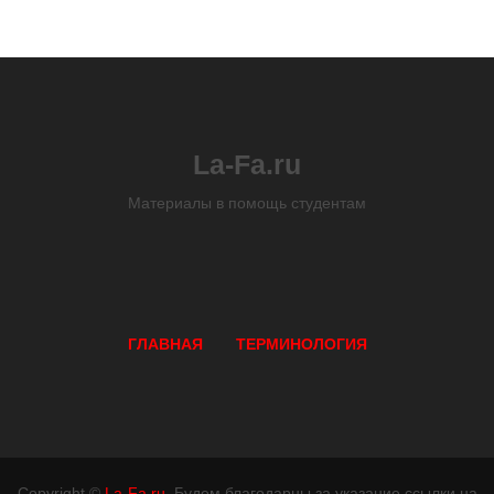
La-Fa.ru
Материалы в помощь студентам
ГЛАВНАЯ
ТЕРМИНОЛОГИЯ
Copyright ©
La-Fa.ru
. Будем благодарны за указание ссылки на