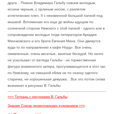
друга... Помню Владимира Гальбу совсем молодым,
иссини черным, с орлиным носом, с разлетом
атлетических плеч. II с неизменной большой папкой под
мышкой. Вспоминаю его еще до войны идущим по
солнечной стороне Невского с этой папкой - одного или в
сопровождении молодых тогда литераторов Аркадия
Минчковского и его брата Евгения Мина. Они движутся
куда-то по направлению к кафе Норд». Все очень
оживленные, очень веселые, занятые беседой. Но ничто
не ускользает от взгляда Гальбы - ни торжественная
фигура знаменитого актера, прогуливающегося в этот час
по Невскому, ни смешной облик не по сезону одетого
старичка, ни хорошенькая девушка... Все это потом снова
возникнет в рисунках В. Гальбы.
<<< Тетрадь с рисунками В. Гальбы
Здания Союза ленинградских художников >>>