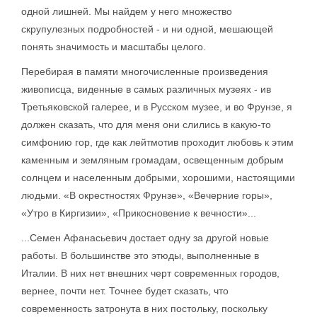
одной лишней. Мы найдем у него множество
скрупулезных подробностей - и ни одной, мешающей
понять значимость и масштабы целого.
Перебирая в памяти многочисленные произведения
живописца, виденные в самых различных музеях - ив
Третьяковской галерее, и в Русском музее, и во Фрунзе, я
должен сказать, что для меня они слились в какую-то
симфонию гор, где как лейтмотив проходит любовь к этим
каменным и земляным громадам, освещенным добрым
солнцем и населенным добрыми, хорошими, настоящими
людьми. «В окрестностях Фрунзе», «Вечерние горы»,
«Утро в Киргизии», «Прикосновение к вечности»...
...Семен Афанасьевич достает одну за другой новые
работы. В большинстве это этюды, выполненные в
Италии. В них нет внешних черт современных городов,
вернее, почти нет. Точнее будет сказать, что
современность затронута в них постольку, поскольку