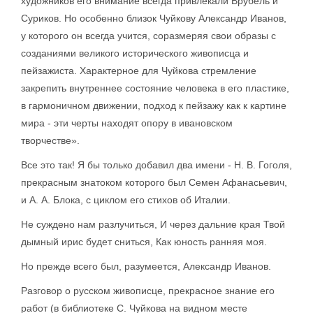
художников его внимание всегда привлекали Врубель и
Суриков. Но особенно близок Чуйкову Александр Иванов,
у которого он всегда учится, соразмеряя свои образы с
созданиями великого исторического живописца и
пейзажиста. Характерное для Чуйкова стремление
закрепить внутреннее состояние человека в его пластике,
в гармоничном движении, подход к пейзажу как к картине
мира - эти черты находят опору в ивановском
творчестве».
Все это так! Я бы только добавил два имени - Н. В. Гоголя,
прекрасным знатоком которого был Семен Афанасьевич,
и А. А. Блока, с циклом его стихов об Италии.
Не суждено нам разлучиться, И через дальние края Твой
дымный ирис будет сниться, Как юность ранняя моя.
Но прежде всего был, разумеется, Александр Иванов.
Разговор о русском живописце, прекрасное знание его
работ (в библиотеке С. Чуйкова на видном месте