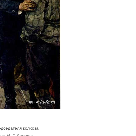
едседателя колхоза
ц» М. Г. Долгова