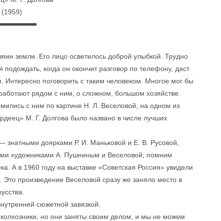
(1959)
зяин земли. Его лицо осветилось доброй улыбкой. Трудно
 подождать, когда он окончит разговор по телефону, даст
. Интересно поговорить с таким человеком. Многое мог бы
и работают рядом с ним, о сложном, большом хозяйстве.
омились с ним по картине Н. Л. Веселовой, на одном из
деец» М. Г. Долгова было названо в числе лучших
 знатными доярками Р. И. Маньковой и Е. В. Русовой,
ими художниками А. Пушниным и Веселовой; помним
ка. А в 1960 году на выставке «Советская Россия» увидели
в. Это произведение Веселовой сразу же заняло место в
усства.
 внутренней сюжетной завязкой.
 колхозники, но они заняты своим делом, и мы не можем