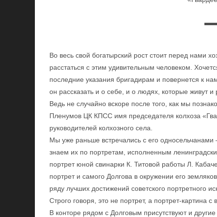
Во весь свой богатырский рост стоит перед нами хо
расстаться с этим удивительным человеком. Хочется
последние указания бригадирам и повернется к нам
он рассказать и о себе, и о людях, которые живут 
Ведь не случайно вскоре после того, как мы познак
Пленумов ЦК КПСС имя председателя колхоза «Гвар
руководителей колхозного села.
Мы уже раньше встречались с его односельчанами —
знаем их по портретам, исполненным ленинградск
портрет юной свинарки К. Титовой работы Л. Кабаче
портрет и самого Долгова в окружении его земляко
ряду лучших достижений советского портретного иск
Строго говоря, это не портрет, а портрет-картина с
В конторе рядом с Долговым присутствуют и другие