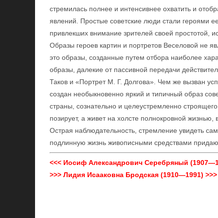
стремилась полнее и интенсивнее охватить и отобр
явлений. Простые советские люди стали героями е
привлекших внимание зрителей своей простотой, и
Образы героев картин и портретов Веселовой не я
это образы, созданные путем отбора наиболее хар
образы, далекие от пассивной передачи действител
Таков и «Портрет М. Г. Долгова». Чем же вызван ус
создан необыкновенно яркий и типичный образ сов
страны, сознательно и целеустремленно строящего
позирует, а живет на холсте полнокровной жизнью, 
Острая наблюдательность, стремление увидеть сам
подлинную жизнь живописными средствами придают
<<< Иосиф Александрович Серебряный (1907—1
>>> Лидия Исааковна Бродская (1910—1991) >>>