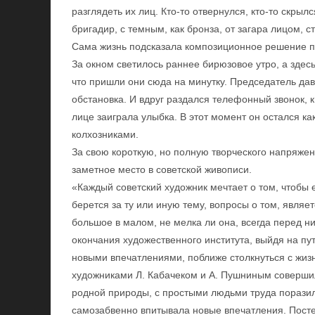
разглядеть их лиц. Кто-то отвернулся, кто-то скры
бригадир, с темным, как бронза, от загара лицом, с
Сама жизнь подсказала композиционное решение п
За окном светилось раннее бирюзовое утро, а здес
что пришли они сюда на минутку. Председатель дав
обстановка. И вдруг раздался телефонный звонок, 
лице заиграла улыбка. В этот момент он остался ка
колхозниками.
За свою короткую, но полную творческого напряже
заметное место в советской живописи.
«Каждый советский художник мечтает о том, чтобы ег
берется за ту или иную тему, вопросы о том, являе
большое в малом, не мелка ли она, всегда перед н
окончания художественного института, выйдя на пу
новыми впечатлениями, поближе столкнуться с жи
художниками Л. Кабачеком и А. Пушниным совершил
родной природы, с простыми людьми труда поразил
самозабвенно впитывала новые впечатления. Посте