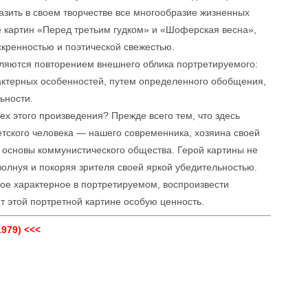
азить в своем творчестве все многообразие жизненных
е картин «Перед третьим гудком» и «Шоферская весна»,
скренностью и поэтической свежестью.
вляются повторением внешнего облика портретируемого:
актерных особенностей, путем определенного обобщения,
ьности.
пех этого произведения? Прежде всего тем, что здесь
етского человека — нашего современника, хозяина своей
 основы коммунистического общества. Герой картины не
волнуя и покоряя зрителя своей яркой убедительностью.
ое характерное в портретируемом, воспроизвести
 этой портретной картине особую ценность.
979) <<<