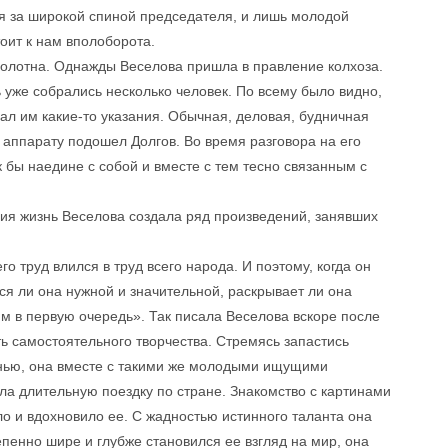
лся за широкой спиной председателя, и лишь молодой
тоит к нам вполоборота.
олотна. Однажды Веселова пришла в правление колхоза.
ь уже собрались несколько человек. По всему было видно,
ал им какие-то указания. Обычная, деловая, будничная
к аппарату подошел Долгов. Во время разговора на его
к бы наедине с собой и вместе с тем тесно связанным с
ния жизнь Веселова создала ряд произведений, занявших
о труд влился в труд всего народа. И поэтому, когда он
тся ли она нужной и значительной, раскрывает ли она
им в первую очередь». Так писала Веселова вскоре после
ть самостоятельного творчества. Стремясь запастись
знью, она вместе с такими же молодыми ищущими
а длительную поездку по стране. Знакомство с картинами
о и вдохновило ее. С жадностью истинного таланта она
пенно шире и глубже становился ее взгляд на мир, она