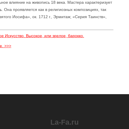
ное влияние на живопись 18 века. Мастера характеризует
. Она проявляется как в религиозных композициях, так
ятого Иосифа», ок. 1712 г., Эрмитаж; «Серия Таинств»,
е Искусство. Высокое, или зрелое, барокко.
е. >>>
La-Fa.ru