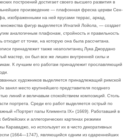
еских построений достигает своего высшего развития в
альнейшее произведение — плафонная фреска церкви Сен-
фа, изображенными на ней ярусами террас, аркад,
 множества фигур выделяется Игнатий Лойола, — создает
угим аналогичным плафонам, стройность и правильность
ь отходит от точки, на которую она была рассчитана.
описи принадлежит также неаполитанец Лука Джордано
ый мастер, он был все же лишен внутренней силы и
никам. К лучшим его работам принадлежит прославляющий
рди.
названных художников выделяется принадлежащий римской
Он занял место крупнейшего представителя позднего
стью линий и величавым спокойствием композиций. Столь
сти портрета. Среди его работ выделяется острый по
ажный «Портрет папы Климента IX» (1669). Работавший в
библейских и аллегорических картинах резкими
мы Караваджо, но использует их в чисто декоративных
респи (1664—1747), являющийся одним из одареннейших