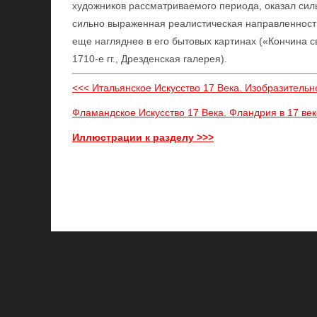
художников рассматриваемого периода, оказал силь
сильно выраженная реалистическая направленность
еще нагляднее в его бытовых картинах («Кончина св
1710-е гг., Дрезденская галерея).
<<< Итальянское Искусство 17 Века. Изобразительно
Фламандское Искусство 17 Века. Фландрия в 17 век
Иллюстрации к разделу >>>