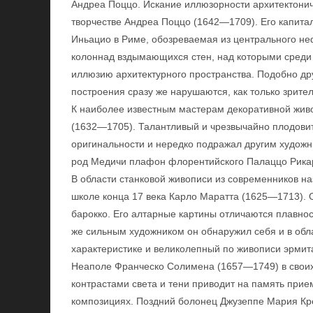
Андреа Поццо. Искание иллюзорности архитектонич
творчестве Андреа Поццо (1642—1709). Его капит
Иньацио в Риме, обозреваемая из центрального не
колоннад вздымающихся стен, над которыми среди
иллюзию архитектурного пространства. Подобно др
построения сразу же нарушаются, как только зрител
К наиболее известным мастерам декоративной жив
(1632—1705). Талантливый и чрезвычайно плодовит
оригинальности и нередко подражал другим худож
род Медичи плафон флорентийского Палаццо Рика
В области станковой живописи из современников 
школе конца 17 века Карло Маратта (1625—1713). 
барокко. Его алтарные картины отличаются плавно
же сильным художником он обнаружил себя и в обла
характеристике и великолепный по живописи эрмит
Неаполе Франческо Солимена (1657—1749) в своих 
контрастами света и тени приводит на память прие
композициях. Поздний болонец Джузеппе Мария К