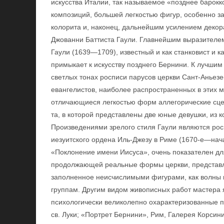
искусства Италии, так называемое «позднее барокк
композиций, большей легкостью фигур, особенно з
колорита и, наконец, дальнейшим усилением декор
Джованни Баттиста Гаули. Главнейшим выразителе
Гаули (1639—1709), известный и как станковист и к
примыкает к искусству позднего Бернини. К лучши
светлых тонах росписи парусов церкви Сант-Аньезе
евангелистов, наиболее распространенных в этих м
отличающиеся легкостью форм аллегорические сце
та, в которой представлены две юные девушки, из к
Произведениями зрелого стиля Гаули являются рос
иезуитского ордена Иль-Джезу в Риме (1670-е—нача
«Поклонение имени Иисуса», очень показателен дл
продолжающей реальные формы церкви, представле
заполненное неисчислимыми фигурами, как волны 
группам. Другим видом живописных работ мастера 
психологически великолепно охарактеризованные п
св. Луки; «Портрет Бернини», Рим, Галерея Корсини