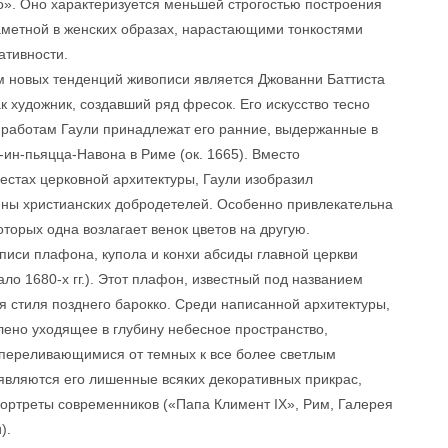
о». Оно характеризуется меньшей строгостью построения
аметной в женских образах, нарастающими тонкостями
ативности.
м новых тенденций живописи является Джованни Баттиста
ак художник, создавший ряд фресок. Его искусство тесно
м работам Гаули принадлежат его ранние, выдержанные в
-ин-пьяцца-Навона в Риме (ок. 1665). Вместо
естах церковной архитектуры, Гаули изобразил
ны христианских добродетелей. Особенно привлекательна
оторых одна возлагает венок цветов на другую.
писи плафона, купола и конхи абсиды главной церкви
ло 1680-х гг.). Этот плафон, известный под названием
я стиля позднего барокко. Среди написанной архитектуры,
но уходящее в глубину небесное пространство,
переливающимися от темных к все более светлым
являются его лишенные всяких декоративных прикрас,
ортреты современников («Папа Климент IX», Рим, Галерея
).