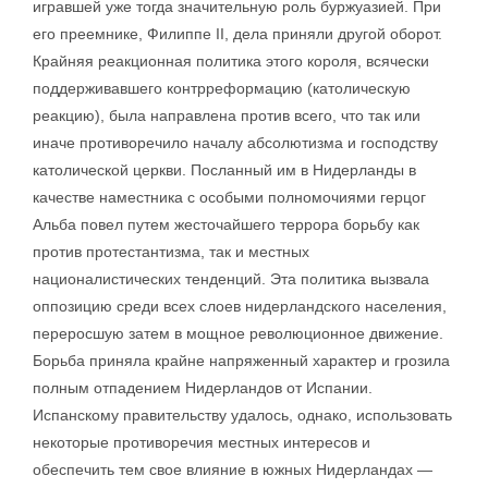
игравшей уже тогда значительную роль буржуазией. При
его преемнике, Филиппе II, дела приняли другой оборот.
Крайняя реакционная политика этого короля, всячески
поддерживавшего контрреформацию (католическую
реакцию), была направлена против всего, что так или
иначе противоречило началу абсолютизма и господству
католической церкви. Посланный им в Нидерланды в
качестве наместника с особыми полномочиями герцог
Альба повел путем жесточайшего террора борьбу как
против протестантизма, так и местных
националистических тенденций. Эта политика вызвала
оппозицию среди всех слоев нидерландского населения,
переросшую затем в мощное революционное движение.
Борьба приняла крайне напряженный характер и грозила
полным отпадением Нидерландов от Испании.
Испанскому правительству удалось, однако, использовать
некоторые противоречия местных интересов и
обеспечить тем свое влияние в южных Нидерландах —