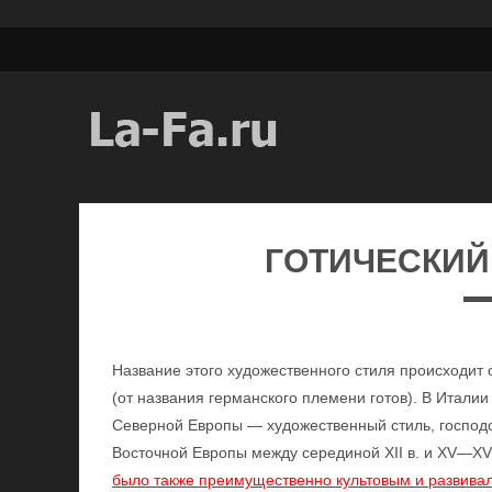
ГОТИЧЕСКИЙ 
Название этого художественного стиля происходит 
(от названия германского племени готов). В Итали
Северной Европы — художественный стиль, господс
Восточной Европы между серединой XII в. и XV—XVI
было также преимущественно культовым и развивал