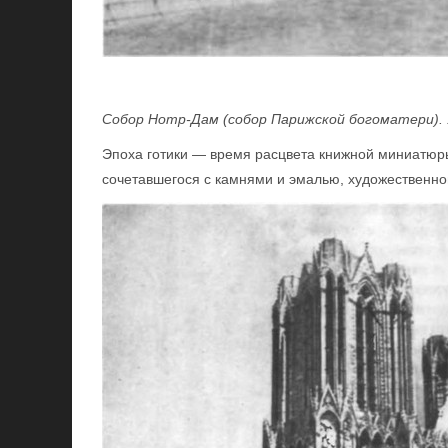
Собор Нотр-Дам (собор Парижской богоматери). 
Эпоха готики — время расцвета книжной миниатюры,
сочетавшегося с камнями и эмалью, художественног