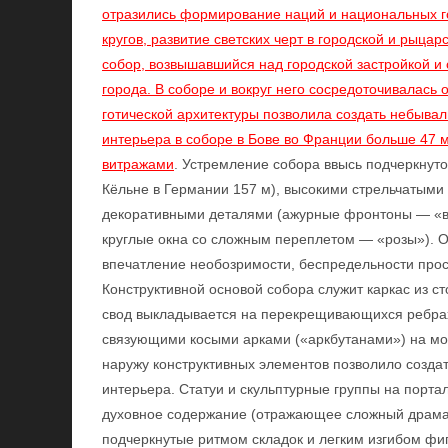
отразились формирование наций и национальных го
кругов, развитие светских черт в городской и рыца
собор, возвышавшийся над городской застройкой и
города. В соборе и вокруг него сосредоточивалась
готической архитектуры позволила создать небыва
интерьера в соборе в Бове во Франции больше 47 
витражами
. Устремление собора ввысь подчеркнут
Кёльне в Германии 157 м), высокими стрельчатыми
декоративными деталями (ажурные фронтоны — «в
круглые окна со сложным переплетом — «розы»). О
впечатление необозримости, беспредельности про
Конструктивной основой собора служит каркас из с
свод выкладывается на перекрещивающихся ребрах
связующими косыми арками («аркбутанами») на м
наружу конструктивных элементов позволило созда
интерьера. Статуи и скульптурные группы на порта
духовное содержание (отражающее сложный драмат
подчеркнутые ритмом складок и легким изгибом фи