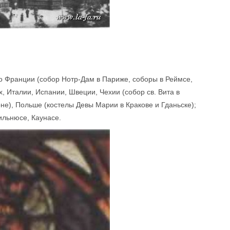
 Франции (собор Нотр-Дам в Париже, соборы в Реймсе,
, Италии, Испании, Швеции, Чехии (собор св. Вита в
оне), Польше (костелы Девы Марии в Кракове и Гданьске);
ильнюсе, Каунасе.