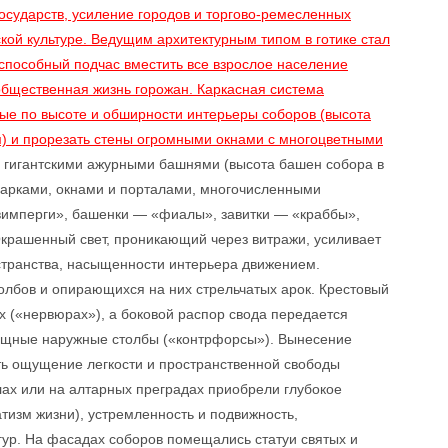
сударств, усиление городов и торгово-ремесленных
рской культуре. Ведущим архитектурным типом в готике стал
 способный подчас вместить все взрослое население
 общественная жизнь горожан. Каркасная система
лые по высоте и обширности интерьеры соборов (высота
м) и прорезать стены огромными окнами с многоцветными
о гигантскими ажурными башнями (высота башен собора в
 арками, окнами и порталами, многочисленными
имперги», башенки — «фиалы», завитки — «краббы»,
крашенный свет, проникающий через витражи, усиливает
странства, насыщенности интерьера движением.
толбов и опирающихся на них стрельчатых арок. Крестовый
 («нервюрах»), а боковой распор свода передается
ощные наружные столбы («контрфорсы»). Вынесение
ть ощущение легкости и пространственной свободы
лах или на алтарных преградах приобрели глубокое
изм жизни), устремленность и подвижность,
гур. На фасадах соборов помещались статуи святых и