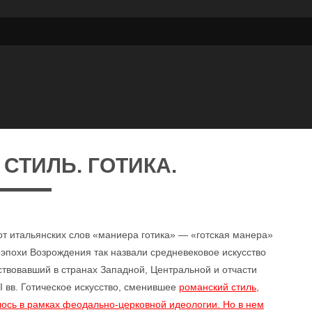
СТИЛЬ. ГОТИКА.
от итальянских слов «маниера готика» — «готская манера»
и эпохи Возрождения так назвали средневековое искусство
твовавший в странах Западной, Центральной и отчасти
 вв. Готическое искусство, сменившее
романский стиль
,
ось в рамках феодально-церковной идеологии. Но в нем