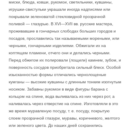
миски, блюда, ковши, рукомои, светильники, кувшины,
игрушки-свистульки украшали иногда надписями или
покрывали зеленоватой стекловидной прозрачной
поливой — глазурью. В XVI—XVII вв. русские мастера,
проживавшие в гончарных слободах больших городов и
посадов, прославились так называемыми мореными, или
черными, гончарными изделиями. Обжигали их на
коптящем пламени, отчего они и делались черными.
Перед обжигом их полировали (лощили) камнем, зубом, и
поверхность сосудов приобретала сильный блеск. Особой
изысканностью формы отличались чернолощеные
кумганы — высокие кувшины с длинным тонким изогнутым
носиком. Забавны рукомои в виде фигуры барана с
кольцом на спине, вода выливалась из них через рот, а
наливалась через отверстие на спине. Изготовляли в это
же время муравленую посуду, т. е. посуду, покрытую
слоем прозрачной глазури, муравы, коричневого, желтого
или зеленого цвета. До наших дней сохранились