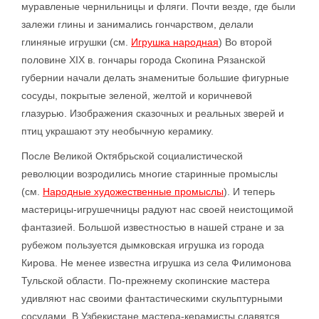
муравленые чернильницы и фляги. Почти везде, где были
залежи глины и занимались гончарством, делали
глиняные игрушки (см.
Игрушка народная
) Во второй
половине XIX в. гончары города Скопина Рязанской
губернии начали делать знаменитые большие фигурные
сосуды, покрытые зеленой, желтой и коричневой
глазурью. Изображения сказочных и реальных зверей и
птиц украшают эту необычную керамику.
После Великой Октябрьской социалистической
революции возродились многие старинные промыслы
(см.
Народные художественные промыслы
). И теперь
мастерицы-игрушечницы радуют нас своей неистощимой
фантазией. Большой известностью в нашей стране и за
рубежом пользуется дымковская игрушка из города
Кирова. Не менее известна игрушка из села Филимонова
Тульской области. По-прежнему скопинские мастера
удивляют нас своими фантастическими скульптурными
сосудами. В Узбекистане мастера-керамисты славятся