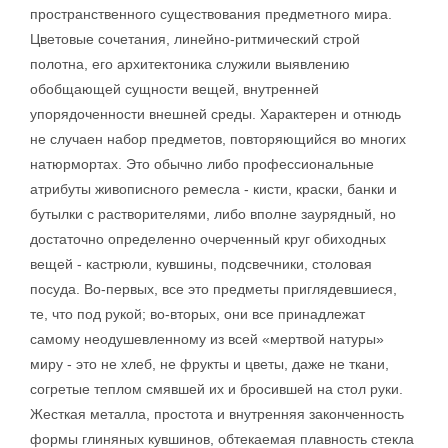
пространственного существования предметного мира.
Цветовые сочетания, линейно-ритмический строй
полотна, его архитектоника служили выявлению
обобщающей сущности вещей, внутренней
упорядоченности внешней среды. Характерен и отнюдь
не случаен набор предметов, повторяющийся во многих
натюрмортах. Это обычно либо профессиональные
атрибуты живописного ремесла - кисти, краски, банки и
бутылки с растворителями, либо вполне заурядный, но
достаточно определенно очерченный круг обиходных
вещей - кастрюли, кувшины, подсвечники, столовая
посуда. Во-первых, все это предметы приглядевшиеся,
те, что под рукой; во-вторых, они все принадлежат
самому неодушевленному из всей «мертвой натуры»
миру - это не хлеб, не фрукты и цветы, даже не ткани,
согретые теплом смявшей их и бросившей на стол руки.
Жесткая металла, простота и внутренняя законченность
формы глиняных кувшинов, обтекаемая плавность стекла