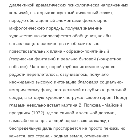
диалектикой драматических психологически напряженных
коллизий, в которых конкретный жизненный сюжет,
нередко обогащенный элементами фольклорно-
мифологического порядка, получал значение
художественно-философского обобщения, как бы
сплавляющего воедино два изобразительно-
повествовательных плана - образно-понятийный
(творческая фантазия) и реально бытовой (конкретное
событие). Частное, порой глубоко интимное чувство
радости переплеталось, озвучивалось, получало
неожиданно высокую интонацию благодаря социально-
историческому фону, неотделимой от субъекта реальной
среды, в которую художник погружал своего героя. Перед
глазами невольно встает картина В. Попкова «Майский
праздник» (1972), где за спиной маленькой девочки,
самозабвенно прыгающей через свою скакалку, в
беспредельную даль простирается не просто пейзаж, но,
кажется, вся страна - родная земля, отмеченная