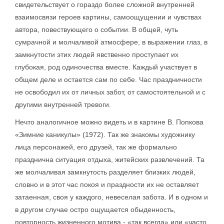
свидетельствует о гораздо более сложной внутренней
взаимосвязи героев картины, самоощущении и чувствах
автора, повествующего о событии. В общей, чуть
сумрачной и молчаливой атмосфере, в выражении глаз, в
замкнутости этих людей явственно проступает их
глубокая, род одиночества вместе. Каждый участвует в
общем деле и остается сам по себе. Час праздничности
не освободил их от личных забот, от самостоятельной и с
другими внутренней тревоги.
Нечто аналогичное можно видеть и в картине В. Попкова
«Зимние каникулы» (1972). Так же знакомы художнику
лица персонажей, его друзей, так же формально
празднична ситуация отдыха, житейских развлечений. Та
же молчаливая замкнутость разделяет близких людей,
словно и в этот час покоя и праздности их не оставляет
затаенная, своя у каждого, невеселая забота. И в одном и
в другом случае остро ощущается обыденность,
повторность жизненного мотива - «так всегда» или «часто