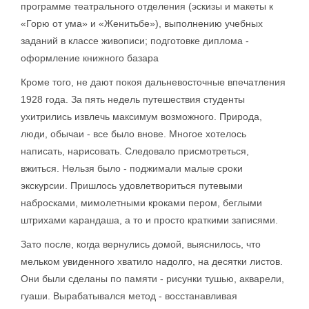
программе театрального отделения (эскизы и макеты к
«Горю от ума» и «Женитьбе»), выполнению учебных
заданий в классе живописи; подготовке диплома -
оформление книжного базара
Кроме того, не дают покоя дальневосточные впечатления
1928 года. За пять недель путешествия студенты
ухитрились извлечь максимум возможного. Природа,
люди, обычаи - все было внове. Многое хотелось
написать, нарисовать. Следовало присмотреться,
вжиться. Нельзя было - поджимали малые сроки
экскурсии. Пришлось удовлетвориться путевыми
набросками, мимолетными кроками пером, беглыми
штрихами карандаша, а то и просто краткими записями.
Зато после, когда вернулись домой, выяснилось, что
мельком увиденного хватило надолго, на десятки листов.
Они были сделаны по памяти - рисунки тушью, акварели,
гуаши. Вырабатывался метод - восстанавливая