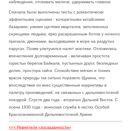
наблюдения, отсеивать мелочи, удерживать главное.
Сначала были выполнены листы с романтически
эффектными сценами - колоритными китайскими
базарами; узкими щелями кварталов, заполненных
снующими людьми; ярко раскрашенным ботом у ночного
причала; джонками, выходившими в море на раздутых
парусах. Позже улетучился налет экзотики. Отложились
впечатления долговременные - величавая простота
гористых берегов Байкала, пустынных дорог, безлюдных
долин, простора тайги. Спокойствие мягких и тонких
красок природы так сильно поразило Щукина, что
впоследствии он внес существенные коррективы в
палитру произведений, не связанных с дальневосточной
поездкой. Спустя два года - вторично Дальний Восток. С
осени 1930 года - воинская служба в частях Особой
Краснознаменной Дальневосточной Армии.
<<< Ревнители «досказанности»