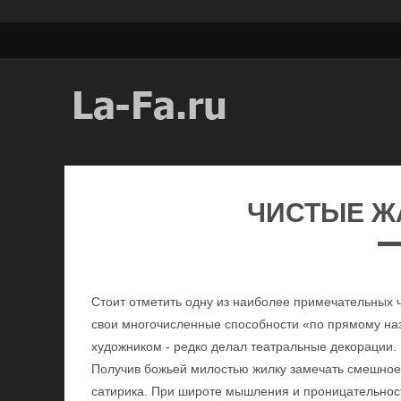
ЧИСТЫЕ Ж
Стоит отметить одну из наиболее примечательных ч
свои многочисленные способности «по прямому наз
художником - редко делал театральные декорации. 
Получив божьей милостью жилку замечать смешное 
сатирика. При широте мышления и проницательности