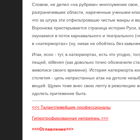
Словом, не делил «на рубрики» многоумение свое, з
разграничившие области, нареченные учеными-клас
что за штука эти отфильтровашю чистые жанры и ви
Воронежа приоткрывается страница истории Руси, в
окунаемся в поток карнавального и театрального (ч
в «натюрмортах» (ну, никак не обойтись без кавычек
Итак, ясно - тут, в натюрмортах, есть что угодно, 
пещей, stilleven (как довольно точно обозначили 
живописи своего времени). История натюрморта ко
столетия - цепь непрестанных атак на дотоле нез
вещей. Щукин тоже внес свою лепту в революцию жа
одолеть притяжение быта.
<<< Талантливейшие профессионалы
Гипертрофированная неприязнь >>>
<<<Оглавление>>>