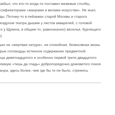
абыл, что кто-то когда-то поставил межевые столбы,
сификаторами «жанрами и вилами искусства». Не знал,
ды. Потому-то в пейзажах старой Москвы и старого
оздухом театра дышим у листов акварелей, с головой
то у Щукина, в общем-то, равнозначно) веселья, бурлящего
).
только не «мертвая натура», не спокойная, безмолвная жизнь
старые голландцы истинное содержание предметной
нца девятнадцатого и особенно первой трети двадцатого
ыблемую «тишь да гладь» добропорядочно домовитого покоя
нра, здесь более, чем где бы то пи было, стремясь