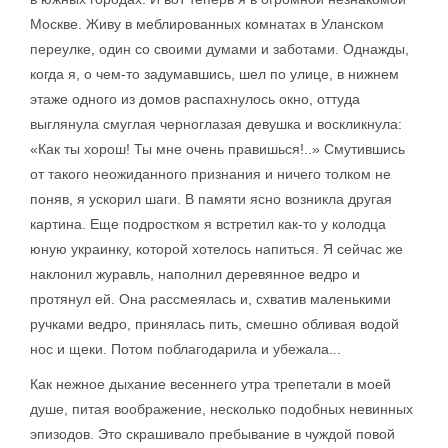
Москве. Живу в меблированных комнатах в Уланском
переулке, один со своими думами и заботами. Однажды,
когда я, о чем-то задумавшись, шел по улице, в нижнем
этаже одного из домов распахнулось окно, оттуда
выглянула смуглая черноглазая девушка и воскликнула:
«Как ты хорош! Ты мне очень правишься!..» Смутившись
от такого неожиданного признания и ничего толком не
поняв, я ускорил шаги. В памяти ясно возникла другая
картина. Еще подростком я встретил как-то у колодца
юную украинку, которой хотелось напиться. Я сейчас же
наклонил журавль, наполнил деревянное ведро и
протянул ей. Она рассмеялась и, схватив маленькими
ручками ведро, принялась пить, смешно обливая водой
нос и щеки. Потом поблагодарила и убежала...
Как нежное дыхание весеннего утра трепетали в моей
душе, питая воображение, несколько подобных невинных
эпизодов. Это скрашивало пребывание в чуждой повой