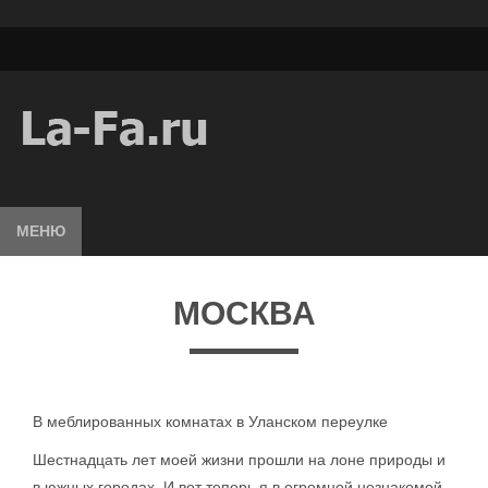
МЕНЮ
МОСКВА
В меблированных комнатах в Уланском переулке
Шестнадцать лет моей жизни прошли на лоне природы и
в южных городах. И вот теперь я в огромной незнакомой