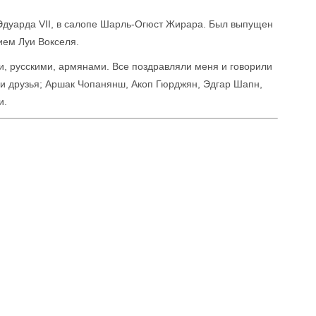
 Эдуарда VII, в салопе Шарль-Огюст Жирара. Был выпущен
ием Луи Вокселя.
, русскими, армянами. Все поздравляли меня и говорили
и друзья; Аршак Чопанянш, Акоп Гюрджян, Эдгар Шапн,
и.