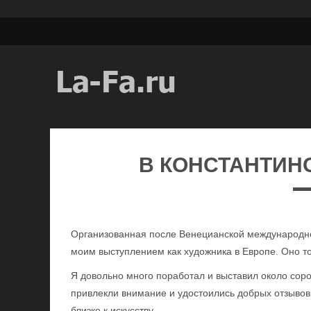
В КОНСТАНТИН
Организованная после Венецианской международно
моим выступлением как художника в Европе. Оно т
Я довольно много поработал и выставил около соро
привлекли внимание и удостоились добрых отзывов 
близко к искусству.