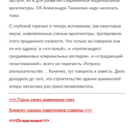
заслуги, но и для развития современной национальной
архитектуры. Об Александре Таманяне надо написать
тома.
С глубокой горечью я теперь вспоминаю, как некоторые
неучи, новоявленные ученые-архитекторы, третировали
этого преданного патриота. Что только ни говорили они
по его адресу: и «отсталый», и «пропагандист
средневековых клерикальных взглядов», и «страдающий
гигантоманией», всего не перечесть. Интриги,
злопыхательство. .. Конечно, тут говорила и зависть. Дело
доходило до того, что строительство здания ереванской
оперы несколько раз приостанавливалось.
<<< Город своих давнишних грез
Комитет охраны памятников старины >>>
<<<Оглавление>>>