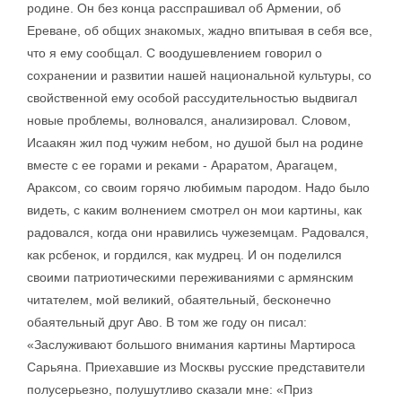
родине. Он без конца расспрашивал об Армении, об
Ереване, об общих знакомых, жадно впитывая в себя все,
что я ему сообщал. С воодушевлением говорил о
сохранении и развитии нашей национальной культуры, со
свойственной ему особой рассудительностью выдвигал
новые проблемы, волновался, анализировал. Словом,
Исаакян жил под чужим небом, но душой был на родине
вместе с ее горами и реками - Араратом, Арагацем,
Араксом, со своим горячо любимым пародом. Надо было
видеть, с каким волнением смотрел он мои картины, как
радовался, когда они нравились чужеземцам. Радовался,
как рсбенок, и гордился, как мудрец. И он поделился
своими патриотическими переживаниями с армянским
читателем, мой великий, обаятельный, бесконечно
обаятельный друг Аво. В том же году он писал:
«Заслуживают большого внимания картины Мартироса
Сарьяна. Приехавшие из Москвы русские представители
полусерьезно, полушутливо сказали мне: «Приз