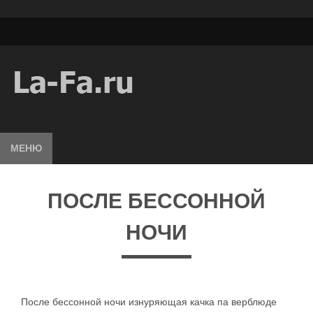
МЕНЮ
ПОСЛЕ БЕССОННОЙ
НОЧИ
После бессонной ночи изнуряющая качка па верблюде