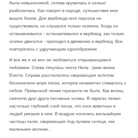
была невыносимой, голова кружилась и сильно
разболелась. Как говорят в народе, путешествие мое
вышло боком. Для верблюда моя персона не
существовала, он слушался только хозяина. Когда он
останавливался - останавливался и верблюд, как только
хозяин двигался - приходил в движение и верблюд. Все
повторялось с удручающим однообразием.
И все же я не мог не любоваться открывающимся
пейзажем. Слева тянулась лента Нила - реки жизни
Египта. Справа расстилалось сверкающее золотом
бесконечное море песка, которое незаметно сливалось с
небом. Привычной линии горизонта не было. Как волны,
сменяли друг друга песчаные холмы. В оврагах лежал
настолько глубокий слой песка, что ноги животных и
людей увязали в нем. В воздухе носились мельчайшие
частицы пыли, сверкающие под лучами солнца, как
маленькие молнии...