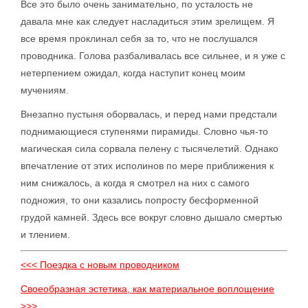
Все это было очень занимательно, по усталость не
давала мне как следует насладиться этим зрелищем. Я
все время проклинал себя за то, что не послушался
проводника. Голова разбаливалась все сильнее, и я уже с
нетерпением ожидал, когда наступит конец моим
мучениям.
Внезапно пустыня оборвалась, и перед нами предстали
поднимающиеся ступенями пирамиды. Словно чья-то
магическая сила сорвала пелену с тысячелетий. Однако
впечатление от этих исполинов по мере приближения к
ним снижалось, а когда я смотрел на них с самого
подножия, то они казались попросту бесформенной
грудой камней. Здесь все вокруг словно дышало смертью
и тлением.
<<< Поездка с новым проводником
Своеобразная эстетика, как материальное воплощение
>>>