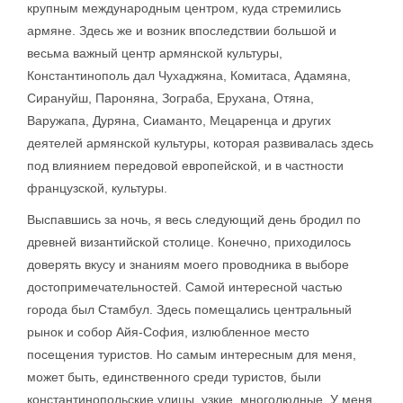
крупным международным центром, куда стремились
армяне. Здесь же и возник впоследствии большой и
весьма важный центр армянской культуры,
Константинополь дал Чухаджяна, Комитаса, Адамяна,
Сирануйш, Пароняна, Зограба, Ерухана, Отяна,
Варужапа, Дуряна, Сиаманто, Мецаренца и других
деятелей армянской культуры, которая развивалась здесь
под влиянием передовой европейской, и в частности
французской, культуры.
Выспавшись за ночь, я весь следующий день бродил по
древней византийской столице. Конечно, приходилось
доверять вкусу и знаниям моего проводника в выборе
достопримечательностей. Самой интересной частью
города был Стамбул. Здесь помещались центральный
рынок и собор Айя-София, излюбленное место
посещения туристов. Но самым интересным для меня,
может быть, единственного среди туристов, были
константинопольские улицы, узкие, многолюдные. У меня