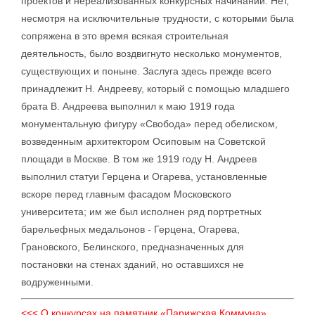
проектов и нереализованных конкурсных начинаний. Нет,
несмотря на исключительные трудности, с которыми была
сопряжена в это время всякая строительная
деятельность, было воздвигнуто несколько монументов,
существующих и поныне. Заслуга здесь прежде всего
принадлежит Н. Андрееву, который с помощью младшего
брата В. Андреева выполнил к маю 1919 года
монументальную фигуру «Свобода» перед обелиском,
возведенным архитектором Осиповым на Советской
площади в Москве. В том же 1919 году Н. Андреев
выполнил статуи Герцена и Огарева, установленные
вскоре перед главным фасадом Московского
университета; им же был исполнен ряд портретных
барельефных медальонов - Герцена, Огарева,
Грановского, Белинского, предназначенных для
постановки на стенах зданий, но оставшихся не
водруженными.
<<< О конкурсах на памятник «Парижская Коммуна»