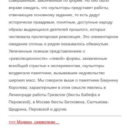
совершенные, законченные по форме. Но оно было
вправе ожидать, что скульпторы представят работы,
отвечающие основному заданию, то есть дадут
исторически правдивые, понятные, доступные народу
образы выдающихся деятелей прошлого, которых
чествовала пролетарская революция. Это элементарное
ожидание сплошь и рядом оказывалось обманутым.
Увлеченные ложным представлением о
«революционности» «левой» формы, захваченные
всеобщей страстью к экспериментам, скульпторы
воздвигали памятники, вызывавшие недовольство
широких масс. Мы говорили выше о памятнике Бакунину
Королева; характерными в этом смысле явились в
Ленинграде работы Гризелли (бюсты Бабефа и
Перовской), в Москве бюсты Бетховена, Салтыкова-
Щедрина, Перовской и другие.
<<< Модерн, символизм…