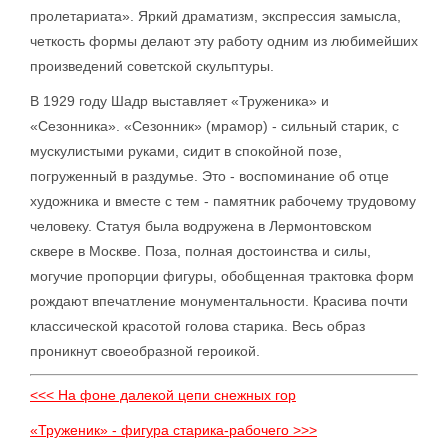
пролетариата». Яркий драматизм, экспрессия замысла,
четкость формы делают эту работу одним из любимейших
произведений советской скульптуры.
В 1929 году Шадр выставляет «Труженика» и
«Сезонника». «Сезонник» (мрамор) - сильный старик, с
мускулистыми руками, сидит в спокойной позе,
погруженный в раздумье. Это - воспоминание об отце
художника и вместе с тем - памятник рабочему трудовому
человеку. Статуя была водружена в Лермонтовском
сквере в Москве. Поза, полная достоинства и силы,
могучие пропорции фигуры, обобщенная трактовка форм
рождают впечатление монументальности. Красива почти
классической красотой голова старика. Весь образ
проникнут своеобразной героикой.
<<< На фоне далекой цепи снежных гор
«Труженик» - фигура старика-рабочего >>>