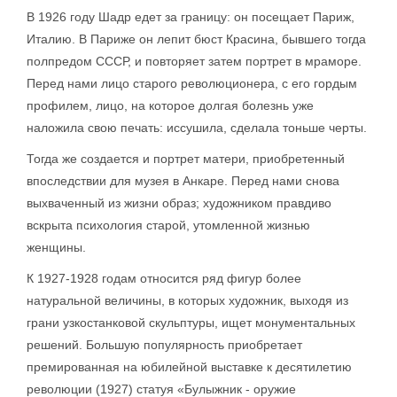
В 1926 году Шадр едет за границу: он посещает Париж,
Италию. В Париже он лепит бюст Красина, бывшего тогда
полпредом СССР, и повторяет затем портрет в мраморе.
Перед нами лицо старого революционера, с его гордым
профилем, лицо, на которое долгая болезнь уже
наложила свою печать: иссушила, сделала тоньше черты.
Тогда же создается и портрет матери, приобретенный
впоследствии для музея в Анкаре. Перед нами снова
выхваченный из жизни образ; художником правдиво
вскрыта психология старой, утомленной жизнью
женщины.
К 1927-1928 годам относится ряд фигур более
натуральной величины, в которых художник, выходя из
грани узкостанковой скульптуры, ищет монументальных
решений. Большую популярность приобретает
премированная на юбилейной выставке к десятилетию
революции (1927) статуя «Булыжник - оружие