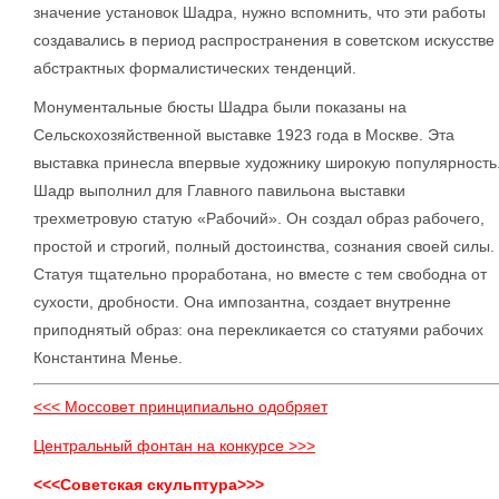
значение установок Шадра, нужно вспомнить, что эти работы
создавались в период распространения в советском искусстве
абстрактных формалистических тенденций.
Монументальные бюсты Шадра были показаны на
Сельскохозяйственной выставке 1923 года в Москве. Эта
выставка принесла впервые художнику широкую популярность
Шадр выполнил для Главного павильона выставки
трехметровую статую «Рабочий». Он создал образ рабочего,
простой и строгий, полный достоинства, сознания своей силы.
Статуя тщательно проработана, но вместе с тем свободна от
сухости, дробности. Она импозантна, создает внутренне
приподнятый образ: она перекликается со статуями рабочих
Константина Менье.
<<< Моссовет принципиально одобряет
Центральный фонтан на конкурсе >>>
<<<Советская скульптура>>>