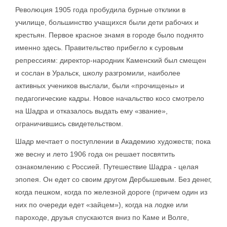
Революция 1905 года пробудила бурные отклики в
училище, большинство учащихся были дети рабочих и
крестьян. Первое красное знамя в городе было поднято
именно здесь. Правительство прибегло к суровым
репрессиям: директор-народник Каменский был смещен
и сослан в Уральск, школу разгромили, наиболее
активных учеников выслали, были «прочищены» и
педагогические кадры. Новое начальство косо смотрело
на Шадра и отказалось выдать ему «звание»,
ограничившись свидетельством.
Шадр мечтает о поступлении в Академию художеств; пока
же весну и лето 1906 года он решает посвятить
ознакомлению с Россией. Путешествие Шадра - целая
эпопея. Он едет со своим другом Дербышевым. Без денег,
когда пешком, когда по железной дороге (причем один из
них по очереди едет «зайцем»), когда на лодке или
пароходе, друзья спускаются вниз по Каме и Волге,