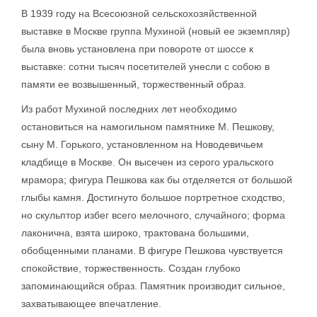
В 1939 году на Всесоюзной сельскохозяйственной
выставке в Москве группа Мухиной (новый ее экземпляр)
была вновь установлена при повороте от шоссе к
выставке: сотни тысяч посетителей унесли с собою в
памяти ее возвышенный, торжественный образ.
Из работ Мухиной последних лет необходимо
остановиться на намогильном памятнике М. Пешкову,
сыну М. Горького, установленном на Новодевичьем
кладбище в Москве. Он высечен из серого уральского
мрамора; фигура Пешкова как бы отделяется от большой
глыбы камня. Достигнуто большое портретное сходство,
но скульптор избег всего мелочного, случайного; форма
лаконична, взята широко, трактована большими,
обобщенными планами. В фигуре Пешкова чувствуется
спокойствие, торжественность. Создан глубоко
запоминающийся образ. Памятник производит сильное,
захватывающее впечатление.