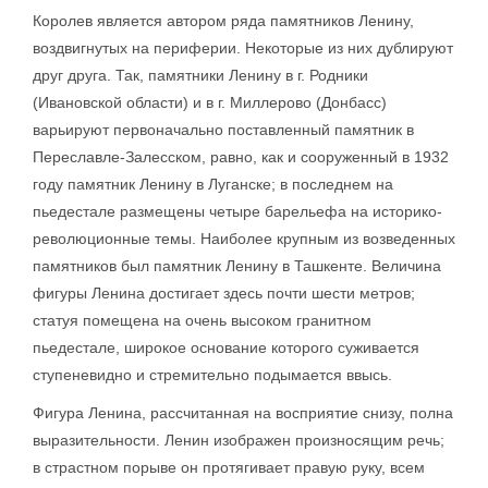
Королев является автором ряда памятников Ленину,
воздвигнутых на периферии. Некоторые из них дублируют
друг друга. Так, памятники Ленину в г. Родники
(Ивановской области) и в г. Миллерово (Донбасс)
варьируют первоначально поставленный памятник в
Переславле-Залесском, равно, как и сооруженный в 1932
году памятник Ленину в Луганске; в последнем на
пьедестале размещены четыре барельефа на историко-
революционные темы. Наиболее крупным из возведенных
памятников был памятник Ленину в Ташкенте. Величина
фигуры Ленина достигает здесь почти шести метров;
статуя помещена на очень высоком гранитном
пьедестале, широкое основание которого суживается
ступеневидно и стремительно подымается ввысь.
Фигура Ленина, рассчитанная на восприятие снизу, полна
выразительности. Ленин изображен произносящим речь;
в страстном порыве он протягивает правую руку, всем