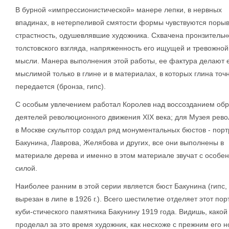
В бурной «импрессионистической» манере лепки, в нервных
впадинах, в нетерпеливой смятости формы чувствуются порыв
страстность, одушевлявшие художника. Схвачена пронзительн
толстовского взгляда, напряженность его ищущей и тревожной
мысли. Манера выполнения этой работы, ее фактура делают 
мыслимой только в глине и в материалах, в которых глина точ
передается (бронза, гипс).
С особым увлечением работал Королев над воссозданием обр
деятелей революционного движения XIX века; для Музея рев
в Москве скульптор создал ряд монументальных бюстов - пор
Бакунина, Лаврова, Желябова и других, все они выполнены в
материале дерева и именно в этом материале звучат с особе
силой.
Наиболее ранним в этой серии является бюст Бакунина (гипс,
вырезан в липе в 1926 г.). Всего шестилетие отделяет этот пор
куби-стического памятника Бакунину 1919 года. Видишь, какой
проделал за это время художник, как несхоже с прежним его н