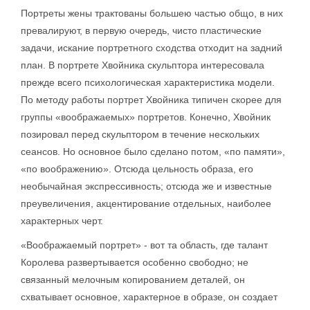
Портреты жены трактованы большею частью общо, в них
превалируют, в первую очередь, чисто пластические
задачи, искание портретного сходства отходит на задний
план. В портрете Хвойника скульптора интересовала
прежде всего психологическая характеристика модели.
По методу работы портрет Хвойника типичен скорее для
группы «воображаемых» портретов. Конечно, Хвойник
позировал перед скульптором в течение нескольких
сеансов. Но основное было сделано потом, «по памяти»,
«по воображению». Отсюда цельность образа, его
необычайная экспрессивность; отсюда же и известные
преувеличения, акцентирование отдельных, наиболее
характерных черт.
«Воображаемый портрет» - вот та область, где талант
Королева развертывается особенно свободно; не
связанный мелочным копированием деталей, он
схватывает основное, характерное в образе, он создает