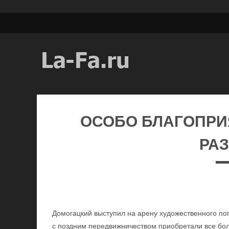
ОСОБО БЛАГОПРИ
РА
Домогацкий выступил на арену художественного поп
с поздним передвижничеством приобретали все бо