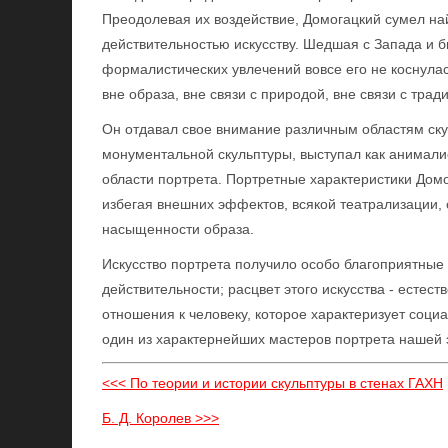
Преодолевая их воздействие, Домогацкий сумел най
действительностью искусству. Шедшая с Запада и 
формалистических увлечений вовсе его не коснулас
вне образа, вне связи с природой, вне связи с трад
Он отдавал свое внимание различным областям ску
монументальной скульптуры, выступал как анималист
области портрета. Портретные характеристики Домо
избегая внешних эффектов, всякой театрализации, 
насыщенности образа.
Искусство портрета получило особо благоприятные 
действительности; расцвет этого искусства - естес
отношения к человеку, которое характеризует соци
один из характернейших мастеров портрета нашей 
<<< По теории и истории скульптуры в стенах ГАХН
Б. Д. Королев >>>