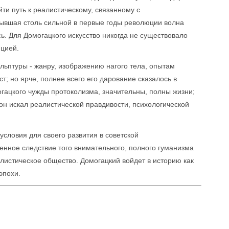
ти путь к реалистическому, связанному с
бывшая столь сильной в первые годы революции волна
ь. Для Домогацкого искусство никогда не существовало
ицией.
льптуры - жанру, изображению нагого тела, опытам
; но ярче, полнее всего его дарование сказалось в
гацкого чужды протоколизма, значительны, полны жизни;
он искал реалистической правдивости, психологической
условия для своего развития в советской
твенное следствие того внимательного, полного гуманизма
алистическое общество. Домогацкий войдет в историю как
эпохи.