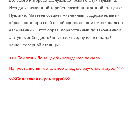
Большого интереса заслуживает эскиз статуи Пушкина.
Исходя из известной теребеневской портретной статуэтки
Пушкина, Матвеев создает жизненный, содержательный
образ поэта, при всей своей сдержанности эмоционально
насыщенный. Этот образ, доработанный до законченной
статуи, мог бы достойно украсить одну из площадей
нашей северной столицы.
<<< Памятник Ленину у Финляндского вокзала
Непрестанно внимательное этюдное изучение натуры >>>
<<<Советская скульптура>>>