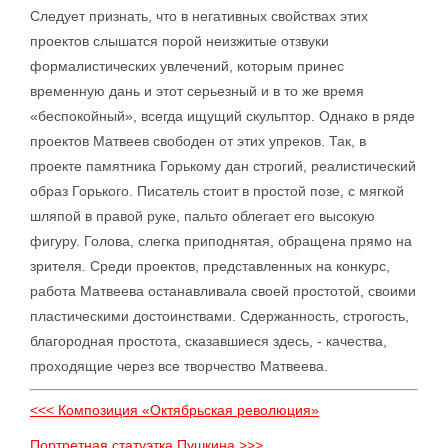
Следует признать, что в негативных свойствах этих
проектов слышатся порой неизжитые отзвуки
формалистических увлечений, которым принес
временную дань и этот серьезный и в то же время
«беспокойный», всегда ищущий скульптор. Однако в ряде
проектов Матвеев свободен от этих упреков. Так, в
проекте памятника Горькому дан строгий, реалистический
образ Горького. Писатель стоит в простой позе, с мягкой
шляпой в правой руке, пальто облегает его высокую
фигуру. Голова, слегка приподнятая, обращена прямо на
зрителя. Среди проектов, представленных на конкурс,
работа Матвеева останавливала своей простотой, своими
пластическими достоинствами. Сдержанность, строгость,
благородная простота, сказавшиеся здесь, - качества,
проходящие через все творчество Матвеева.
<<< Композиция «Октябрьская революция»
Портретная статуэтка Пушкина >>>