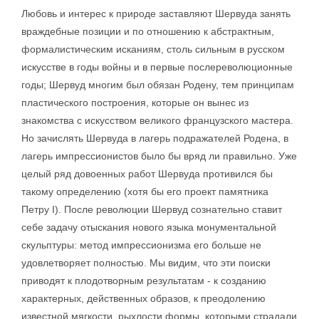
Любовь и интерес к природе заставляют Шервуда занять
враждебные позиции и по отношению к абстрактным,
формалистическим исканиям, столь сильным в русском
искусстве в годы войны и в первые послереволюционные
годы; Шервуд многим был обязан Родену, тем принципам
пластического построения, которые он вынес из
знакомства с искусством великого французского мастера.
Но зачислять Шервуда в лагерь подражателей Родена, в
лагерь импрессионистов было бы вряд ли правильно. Уже
целый ряд довоенных работ Шервуда противился бы
такому определению (хотя бы его проект памятника
Петру I). После революции Шервуд сознательно ставит
себе задачу отыскания нового языка монументальной
скульптуры: метод импрессионизма его больше не
удовлетворяет полностью. Мы видим, что эти поиски
приводят к плодотворным результатам - к созданию
характерных, действенных образов, к преодолению
известной мягкости, рыхлости формы, которыми страдали