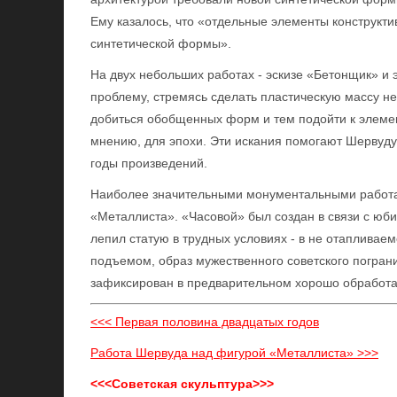
Ему казалось, что «отдельные элементы конструкти
синтетической формы».
На двух небольших работах - эскизе «Бетонщик» и 
проблему, стремясь сделать пластическую массу не
добиться обобщенных форм и тем подойти к элемен
мнению, для эпохи. Эти искания помогают Шервуду
годы произведений.
Наиболее значительными монументальными работам
«Металлиста». «Часовой» был создан в связи с юби
лепил статую в трудных условиях - в не отапливае
подъемом, образ мужественного советского пограни
зафиксирован в предварительном хорошо обработа
<<< Первая половина двадцатых годов
Работа Шервуда над фигурой «Металлиста» >>>
<<<Советская скульптура>>>