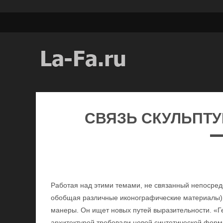
СВЯЗЬ СКУЛЬПТУ
Работая над этими темами, не связанный непосред
обобщая различные иконографические материалы) 
манеры. Он ищет новых путей выразительности. «Ге
архитектурой требовали новой синтетической форм