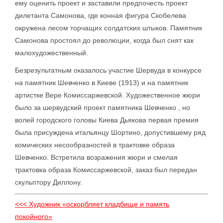
ему оценить проект и заставили предпочесть проект
дилетанта Самонова, где конная фигура Скобелева
окружена лесом торчащих солдатских штыков. Памятник
Самонова простоял до революции, когда был снят как
малохудожественный.
Безрезультатным оказалось участие Шервуда в конкурсе
на памятник Шевченко в Киеве (1913) и на памятник
артистке Вере Комиссаржевской. Художественное жюри
было за шервудский проект памятника Шевченко , но
волей городского головы Киева Дьякова первая премия
была присуждена итальянцу Шортино, допустившему ряд
комических несообразностей в трактовке образа
Шевченко. Встретила возражения жюри и смелая
трактовка образа Комиссаржевской, заказ был передан
скульптору Диллону.
<<< Художник «оскорбляет кладбище и память
покойного»